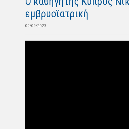
Ο καθηγητής Κύπρος Νικ
εμβρυοϊατρική
02/09/2023