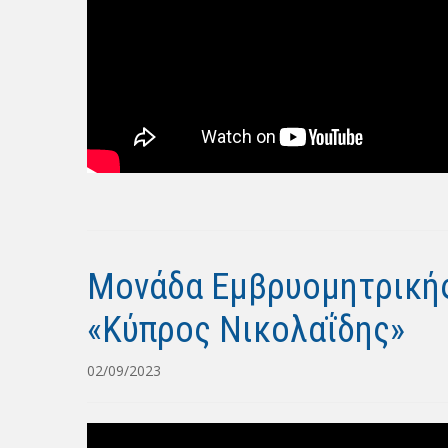
Μονάδα Εμβρυομητρικής
«Κύπρος Νικολαΐδης»
02/09/2023